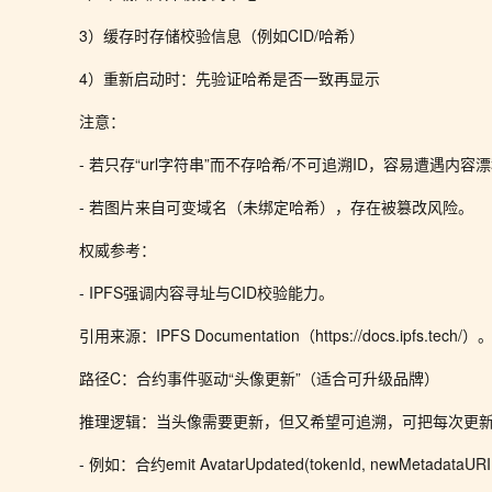
3）缓存时存储校验信息（例如CID/哈希）
4）重新启动时：先验证哈希是否一致再显示
注意：
- 若只存“url字符串”而不存哈希/不可追溯ID，容易遭遇内容
- 若图片来自可变域名（未绑定哈希），存在被篡改风险。
权威参考：
- IPFS强调内容寻址与CID校验能力。
引用来源：IPFS Documentation（https://docs.ipfs.tech/）
路径C：合约事件驱动“头像更新”（适合可升级品牌）
推理逻辑：当头像需要更新，但又希望可追溯，可把每次更
- 例如：合约emit AvatarUpdated(tokenId, newMetadataURI,