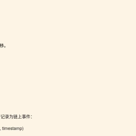
漂移。
。
新记录为链上事件：
 timestamp)