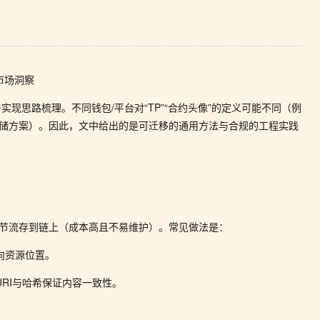
市场洞察
现思路梳理。不同钱包/平台对“TP”“合约头像”的定义可能不同（例
的存储方案）。因此，文中给出的是可迁移的通用方法与合规的工程实践
字节流存到链上（成本高且不易维护）。常见做法是：
指向资源位置。
并由URI与哈希保证内容一致性。