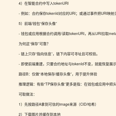
4）在智能合约中写入tokenURI
- 例如：合约保存tokenId对应的URI；或通过事件把URI映
5）前端/钱包“保存头像”
- 钱包或应用根据合约调用/读取tokenURI，再从URI拉取meta
为何这“保存”可靠？
- 链上只存“指向信息”，链下内容可寻址且可校验。
- 即使前端重建，只要合约地址与tokenId不变，就能恢复展
路径B：仅做“本地保存/缓存头像”，用于提升体验
推理逻辑：有些“TP保存头像”更多是指：在钱包或应用中
可取做法：
1）先按路径A拿到可信的image来源（CID/哈希）
2）下载图片并缓存到本地