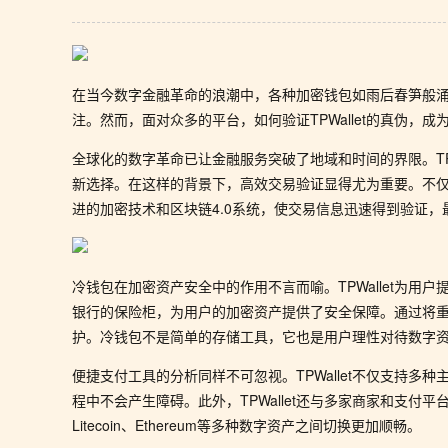
在当今数字金融革命的浪潮中，各种加密钱包如雨后春笋般涌现
注。然而，面对众多的平台，如何验证TPWallet的真伪
全球化的数字革命已让金融服务突破了地域和时间的界限。TP
新选择。在这样的背景下，高效交易验证显得尤为重要。不仅要
进的加密技术和区块链4.0系统，使交易信息迅速得到验证
冷钱包在加密资产安全中的作用不言而喻。TPWallet为
银行的保险柜，为用户的加密资产提供了安全保障。通过将
护。冷钱包不是简单的存储工具，它也是用户理性对待数字
便捷支付工具的分析同样不可忽视。TPWallet不仅支持
程中不会产生障碍。此外，TPWallet还与多家商家和支
Litecoin、Ethereum等多种数字资产之间切换更加顺畅。