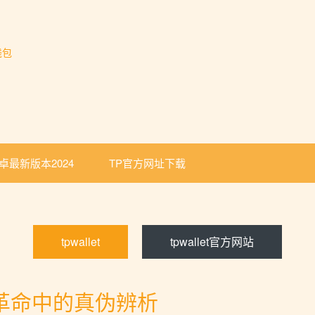
钱包
卓最新版本2024
TP官方网址下载
tpwallet
tpwallet官方网站
融革命中的真伪辨析