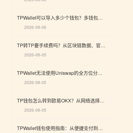
TPWallet可以导入多少个钱包？多钱包管理、支付效率与安全趋势全面解析
2026-08-06
TP转TP要手续费吗？从区块链数据、官方钱包到高效支付管理的全方位解析
2026-08-05
TPWallet无法使用Uniswap的全方位分析：从多链支付到私钥安全的解决方案
2026-08-05
TP钱包怎么转到欧易OKX？从网络选择、预言机到实时风控的完整操作指南
2026-08-05
TPWallet钱包使用指南：从便捷支付到区块链应用的综合介绍