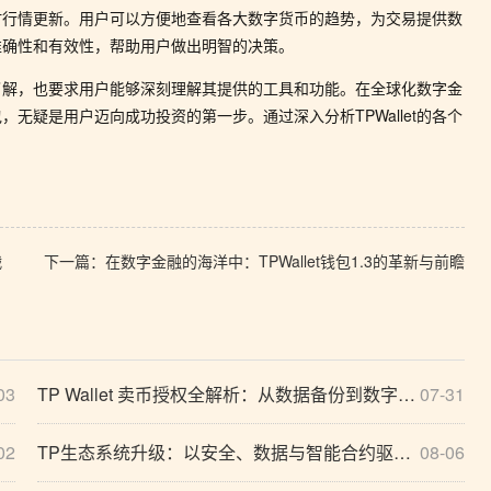
了实时行情更新。用户可以方便地查看各大数字货币的趋势，为交易提供数
的准确性和有效性，帮助用户做出明智的决策。
晰的了解，也要求用户能够深刻理解其提供的工具和功能。在全球化数字金
无疑是用户迈向成功投资的第一步。通过深入分析TPWallet的各个
战
下一篇：在数字金融的海洋中：TPWallet钱包1.3的革新与前瞻
03
TP Wallet 卖币授权全解析：从数据备份到数字监管的安全与合规
07-31
02
TP生态系统升级：以安全、数据与智能合约驱动加密应用新浪潮
08-06