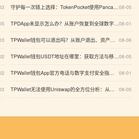
03
守护每一次链上选择：TokenPocket使用PancakeSwap的安全指南与智能支付思考
08-05
05
TPDApp未显示怎么办？从账户恢复到全球数字化支付的未来洞察
08-01
03
TPWallet钱包可以退出吗？从账户退出、资产转移到数字支付趋势的全面分析
08-06
02
TPWallet钱包USDT地址在哪里：获取方法与移动支付、协议及合约功能全面解析
08-05
02
TPWallet钱包App官方电话与数字支付安全指南：快速转账、加密技术及未来发展趋势
08-01
03
TPWallet无法使用Uniswap的全方位分析：从多链支付到私钥安全的解决方案
08-05